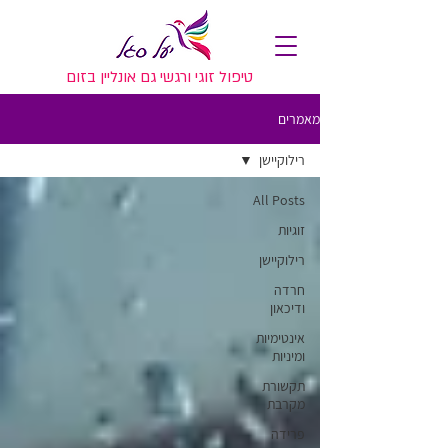
טיפול זוגי ורגשי גם אונליין בזום
מאמרים
רילוקיישן
All Posts
זוגיות
רילוקיישן
חרדה
ודיכאון
אינטימיות
ומיניות
תקשורת
מקרבת
פרידה