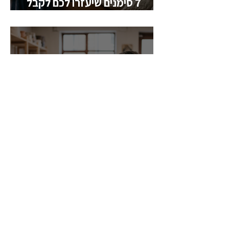
7 סימנים שיעזרו לכם לקבל
החלטה
דייטינג איטי: האם אנחנו סוף־סוף
חוזרים להכיר באמת?