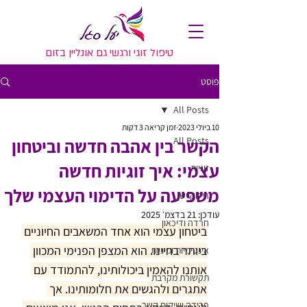
טיפול זוגי ורגשי גם אונליין בזום
פוסט
All Posts
10 ביולי 2023
זמן קריאה 3 דקות
All Posts
הקשר בין אהבה חדשה וביטחון
עצמי: איך זוגיות חדשה
זוגיות
משפיעה על הדימוי העצמי שלך
רילוקיישן
עודכן:
21 בדצמ׳ 2025
חרדה ודיכאון
ביטחון עצמי הוא אחד המשאבים החיוניים 
ביותר בחיינו. הוא המצפן הפנימי המכוון 
אינטימיות ומיניות
אותנו להאמין ביכולותינו, להתמודד עם 
תקשורת מקרבת
אתגרים ולהגשים את חלומותינו. אך 
פרידה ושיקום קשר