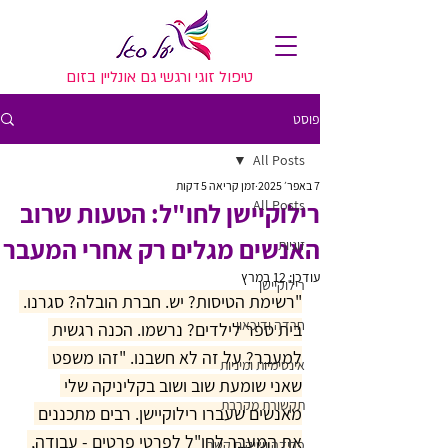
טיפול זוגי ורגשי גם אונליין בזום
פוסט
All Posts
7 באפר׳ 2025
זמן קריאה 5 דקות
All Posts
רילוקיישן לחו"ל: הטעות שרוב
האנשים מגלים רק אחרי המעבר
זוגיות
עודכן:
12 במרץ
רילוקיישן
"רשימת הטיסות? יש. חברת הובלה? סגרנו. 
חרדה ודיכאון
בית ספר לילדים? נרשמו. הכנה רגשית 
למעבר? על זה לא חשבנו. "זהו משפט 
אינטימיות ומיניות
שאני שומעת שוב ושוב בקליניקה שלי 
תקשורת מקרבת
מאנשים שעברו רילוקיישן. רבים מתכננים 
את המעבר לחו"ל לפרטי פרטים - עבודה, 
פרידה ושיקום קשר