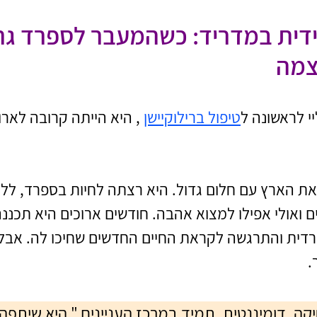
דית במדריד: כשהמעבר לספרד גר
צמה
י לראשונה ל
טיפול ברילוקיישן
 , היא הייתה קרובה לארו
 עזבה את הארץ עם חלום גדול. היא רצתה לחיות בספרד, ל
 ואולי אפילו למצוא אהבה. חודשים ארוכים היא תכננ
דית והתרגשה לקראת החיים החדשים שחיכו לה. אבל 
.
קה, דומיננטית, תמיד במרכז העניינים," היא שיתפה