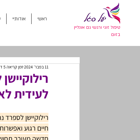
ראשי
אודותיי
ס
טיפול זוגי ורגשי גם אונליין
בזום
11 בפבר׳ 2024
זמן קריאה 5 דקות
רילוקיישן
לעידית לא
רילוקיישן לספרד נ
חיים רגוע ואפשרו
חדשה מעורר תחושה