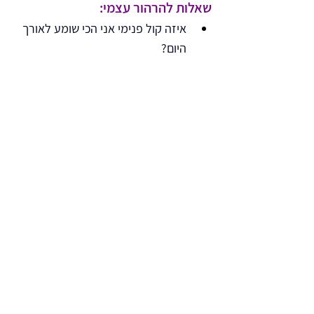
שאלות להרהור עצמי:
איזה קול פנימי אני הכי שומע לאורך 
היום?
באיזה תחומים בחיים אני פועל 
מהישרדות במקום מבחירה?
מה הייתי עושה אחרת אם הייתי יודע 
שאני בוודאות אצליח כאן?
איזה דפוס מהילדות שלי עדיין מנהל 
את החיים שלי כאן?
המסע לשפע ברילוקיישן 
מתחיל בלב
שפע הוא לא יעד שצריך לרדוף אחריו – 
הוא איכות פנימית שכבר חיה בתוככם. 
גם אם אתם רק בתחילת הדרך, או שכבר 