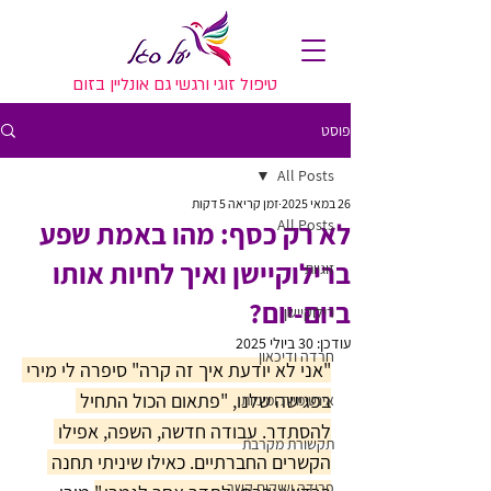
טיפול זוגי ורגשי גם אונליין בזום
פוסט
All Posts
26 במאי 2025
זמן קריאה 5 דקות
All Posts
לא רק כסף: מהו באמת שפע
ברילוקיישן ואיך לחיות אותו
זוגיות
ביום-יום?
רילוקיישן
עודכן:
30 ביולי 2025
חרדה ודיכאון
"אני לא יודעת איך זה קרה" סיפרה לי מירי 
בפגישה שלנו, "פתאום הכול התחיל 
אינטימיות ומיניות
להסתדר. עבודה חדשה, השפה, אפילו 
תקשורת מקרבת
הקשרים החברתיים. כאילו שיניתי תחנה 
פרידה ושיקום קשר