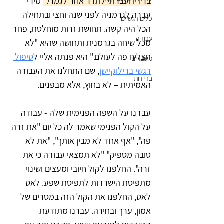
ברדיו ועברתי לתדר אחר לגמרי."
 מירי 
עברה לגרמניה לפני שנה וחצי ובתחילה 
כלים רגשיים
הכל היה קשה. תחושת זרות מוחלטת, פחד 
עבודה
מכל שיחה בגרמנית ותחושה שהיא "לא 
תצליח פה לעולם." 
היא פנתה אליי ל
טיפול 
משברים
רגשי ברילוקיישן
, שם התחלנו את העבודה 
בדידות
האמיתית – לא בחוץ, אלא מבפנים.
עבדנו על השפה הפנימית שלה - עבודה 
על הקול הפנימי שאמר לה כל יום "את זרה 
פה", "אף אחד לא מבין אותך", "את לא 
טובה מספיק" "לא תמצאי עבודה כי את 
זרה". החלפנו לקול חיובי ומעצים ושינוי 
מתפיסת הישרדות לתפיסת שפע. לאט 
לאט, החלפנו את הקול הזה במסרים של 
אמון, ערך ובחירה. עברנו מתודעת 