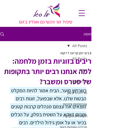
טיפול זוגי ורגשי גם אונליין בזום
פוסט
All Posts
8 ביוני
זמן קריאה 7 דקות
All Posts
ריבים בזוגיות בזמן מלחמה:
למה אנחנו רבים יותר בתקופות
זוגיות
של סטרס ומשבר?
רילוקיישן
כשבחוץ סוער, הבית אמור להיות המקלט 
חרדה ודיכאון
הבטוח שלנו. אלא שבפועל, זוגות רבים 
אינטימיות ומיניות
מוצאים את עצמם מנהלים קרבות קטנים 
ומרים דווקא על השטיח בסלון, על הכלים 
תקשורת מקרבת
בכיור או על אופן גידול הילדים. רבים 
פרידה ושיקום קשר