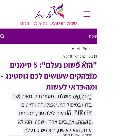
טיפול זוגי ורגשי גם אונליין בזום
פוסט
All Posts
19 בינו׳
זמן קריאה 5 דקות
All Posts
"הוא פשוט נעלם": 5 סימנים
מובהקים שעושים לכם גוסטינג -
זוגיות
ומה כדאי לעשות
רילוקיישן
"הכל היה מושלם", מספרת לי מאיה (שם 
חרדה ודיכאון
בדוי) בטיפול רגשי אצלי. "היו דייטים 
אינטימיות ומיניות
מדהימים, הודעות לילה טוב, תכנונים 
קדימה. ואז, ביום אחד - שקט. הוא לא 
תקשורת מקרבת
עונה, הוא לא שם, הוא פשוט נעלם 
פרידה ושיקום קשר