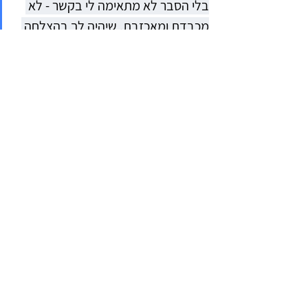
בלי הסבר לא מתאימה לי בקשר - לא 
מכבדת ומאכזבת. שיהיה לך בהצלחה 
בהמשך”
שאלות להרהור עצמי
האם ריחוק מפעיל בי פחד עמוק 
מנטישה?
האם אני נמשכת שוב ושוב לאנשים 
לא זמינים?
האם אני מוותר על עצמי כדי לא 
לאבד קשר?
איך אני מתמודד עם חוסר ודאות?
מה אני צריכה כדי להרגיש בטוחה 
בתחילת קשר?