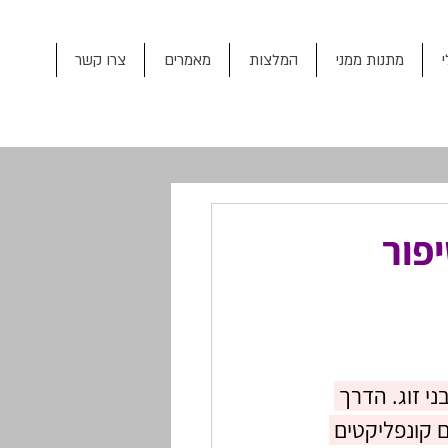
מתנות ממני
המלצות
מאמרים
צרו קשר
פור
י זוג. הדרך 
 קונפליקטים 