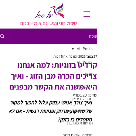
טיפול זוגי ורגשי גם אונליין בזום
פוסט
All Posts
27 בנוב׳ 2025
זמן קריאה 5 דקות
All Posts
קרדיט בזוגיות: למה אנחנו
צריכים הכרה מבן הזוג - ואיך
זוגיות
היא משנה את הקשר מבפנים
רילוקיישן
עודכן:
23 במרץ
חרדה ודיכאון
ואיך צורך אנושי עמוק עלול להפוך למקור 
של שחיקה, מרחק ופגיעות רגשית - אם לא 
אינטימיות ומיניות
מטפלים בו בזמן?
תקשורת מקרבת
פרידה ושיקום קשר