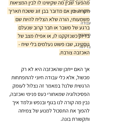
מהפער שבין מה שקיווינו לו לבין המציאות 
הקרה. בין אם מדובר בבן זוג ששכח תאריך 
כלים רגשיים
משמעותי, הורה שלא הצליח להיות שם 
עבודה
ברגע של משבר או חבר קרוב שנעלם 
משברים
בדיוק כשנזקקנו לו, או אפילו מצב של 
גוסטינג, שבו פשוט נעלמים בלי שיח - 
בדידות
האכזבה צורבת.
אך האם ייתכן שהאכזבה היא לא רק 
מכשול, אלא כלי עבודה חיוני להתפתחות 
הרגשית שלנו? במאמר זה נצלול לעומק 
הפסיכולוגיה שמאחורי כעס פנימי ואכזבה, 
נבין מה קורה לנו בגוף ובנפש ונלמד איך 
להפוך את התסכול למנוע של צמיחה 
ותקשורת בונה.