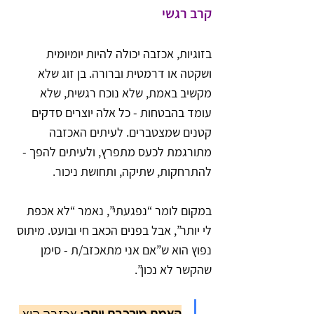
קרב רגשי
בזוגיות, אכזבה יכולה להיות יומיומית 
ושקטה או דרמטית וברורה. בן זוג שלא 
מקשיב באמת, שלא נוכח רגשית, שלא 
עומד בהבטחות - כל אלה יוצרים סדקים 
קטנים שמצטברים. לעיתים האכזבה 
מתורגמת לכעס מתפרץ, ולעיתים להפך - 
להתרחקות, שתיקה, ותחושת ניכור.
במקום לומר “נפגעתי”, נאמר “לא אכפת 
לי יותר”, אבל בפנים הכאב חי ובועט. מיתוס 
נפוץ הוא ש”אם אני מתאכזב/ת - סימן 
שהקשר לא נכון”.
האמת מורכבת יותר:
 אכזבה היא 