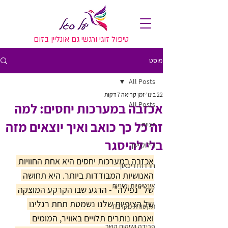
טיפול זוגי ורגשי גם אונליין בזום
פוסט
All Posts
22 בינו׳
זמן קריאה 7 דקות
All Posts
אכזבה במערכות יחסים: למה
זה כל כך כואב ואיך יוצאים מזה
זוגיות
בלי להיסגר
רילוקיישן
אכזבה במערכות יחסים היא אחת החוויות 
חרדה ודיכאון
האנושיות המבודדות ביותר. היא תחושה 
אינטימיות ומיניות
של "נפילה" - הרגע שבו הקרקע המוצקה 
של הציפיות שלנו נשמטת תחת רגלינו 
תקשורת מקרבת
ואנחנו נותרים תלויים באוויר, המומים 
פרידה ושיקום קשר