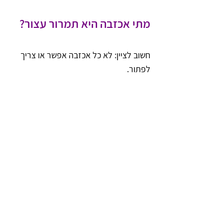
מתי אכזבה היא תמרור עצור?
חשוב לציין: לא כל אכזבה אפשר או צריך 
לפתור.
אכזבות כרוניות:
 אם מדובר בדפוס 
חוזר של זלזול, חוסר כבוד או חוסר 
התחשבות, האכזבה היא תמרור 
אזהרה שמצביע על קשר רעיל.
הקו האדום:
 אם האדם מולכם לא מוכן 
לקחת אחריות על מעשיו לאחר 
שהבעתם את כאבכם, ייתכן שהגיע 
הזמן לשקול את מיקומו בחייכם.