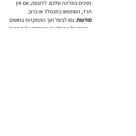
זמינים במדינה שלכם. לדוגמה, אם אין 
תרד, השתמשו במנגולד או כרוב.
מודעות
: נסו לבשל תוך התמקדות בחושים 
– הריח של התבלינים, המרקם של הירקות 
כדי להפוך את הבישול לחוויה מרגיעה.
שיתוף
: הזמינו שכן או חבר לטעום את 
המנות כדי ליצור קשרים ולחזק את תחושת 
הקהילה.
מתכונים אלה פשוטים, זולים וגמישים 
ומספקים לא רק תזונה לגוף, אלא גם 
נחמה לנפש, תוך חיזוק תחושת הבית בכל 
מקום בעולם.
הגוף מדבר, האם אתם 