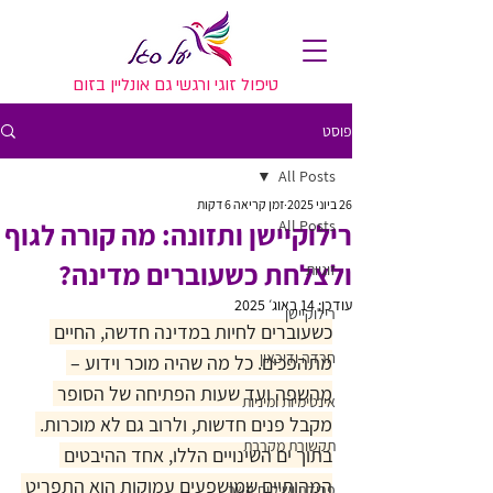
טיפול זוגי ורגשי גם אונליין בזום
פוסט
All Posts
26 ביוני 2025
זמן קריאה 6 דקות
All Posts
רילוקיישן ותזונה: מה קורה לגוף
ולצלחת כשעוברים מדינה?
זוגיות
עודכן:
14 באוג׳ 2025
רילוקיישן
כשעוברים לחיות במדינה חדשה, החיים 
חרדה ודיכאון
מתהפכים. כל מה שהיה מוכר וידוע – 
מהשפה ועד שעות הפתיחה של הסופר 
אינטימיות ומיניות
מקבל פנים חדשות, ולרוב גם לא מוכרות. 
תקשורת מקרבת
בתוך ים השינויים הללו, אחד ההיבטים 
המהותיים שמושפעים עמוקות הוא התפריט 
פרידה ושיקום קשר