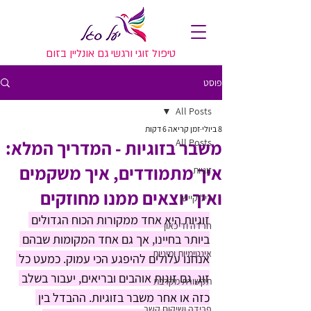
טיפול זוגי ורגשי גם אונליין בזום
פוסט
All Posts
8 ביולי
זמן קריאה 6 דקות
All Posts
משבר בזוגיות - המדריך המלא:
איך מתמודדים, איך משקמים
זוגיות
ואיך יוצאים ממנו מחוזקים
רילוקיישן
זוגיות היא אחד ממקורות הכוח הגדולים 
חרדה ודיכאון
ביותר בחיינו, אך גם אחד המקומות שבהם 
אינטימיות ומיניות
אנחנו עלולים להיפגע הכי עמוק. כמעט כל 
זוג, גם זוגות אוהבים ובריאים, יעבור בשלב 
תקשורת מקרבת
כזה או אחר משבר בזוגיות. ההבדל בין 
פרידה ושיקום קשר