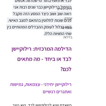
לבד או כזוג? בתור מי שמלווה אנשים 
בטיפול ברילוקיישן כבר שנים רבות אני 
כלים רגשיים
רואה שוב ושוב כיצד המסע הזה מקבל 
עבודה
פנים שונות לחלוטין בהתאם למצב האישי. 
בואו נצלול לעומק ההבדלים המהותיים בין 
משברים
שתי החוויות הללו.
בדידות
הדילמה המרכזית: רילוקיישן 
לבד או ביחד - מה מתאים 
לכם? 
רילוקיישן יחידני - עצמאות, גמישות 
ואתגרים רגשיים
כשאדם יוצא לרילוקיישן לבד, הוא ניצב 