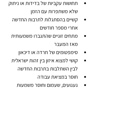
תחושות עקביות של בדידות או ניתוק 
שלא משתפרות עם הזמן
קשיים בהסתגלות לתרבות החדשה 
אחרי מספר חודשים
מתחים זוגיים שהתגברו משמעותית 
מאז המעבר
סימפטומים של חרדה או דיכאון
קושי למצוא איזון בין זהות ישראלית 
לבין השתלבות בתרבות החדשה
חוסר במציאת עבודה
געגועים, שעמום וחוסר משמעות
לסיכום: אין דרך "נכונה" - יש 
דרך נכונה עבורכם
בין אם בחרתם לצאת למסע הרילוקיישן 