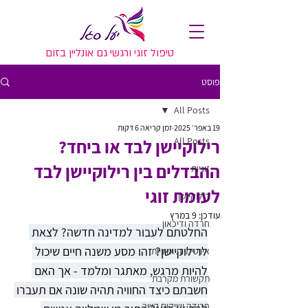
טיפול זוגי ורגשי גם אונליין בזום
פוסט
All Posts
19 באפר׳ 2025
זמן קריאה 6 דקות
All Posts
רילוקיישן לבד או ביחד?
ההבדלים בין רילוקיישן לבד
זוגיות
לעומת זוגי
רילוקיישן
עודכן:
9 במרץ
חרדה ודיכאון
החלטתם לעבור למדינה חדשה? לצאת 
לרילוקיישן? זהו מסע משנה חיים שיכול 
אינטימיות ומיניות
להיות מרגש, מאתגר ומלמד - אך האם 
תקשורת מקרבת
חשבתם כיצד החוויה תהיה שונה אם תעברו 
פרידה ושיקום קשר