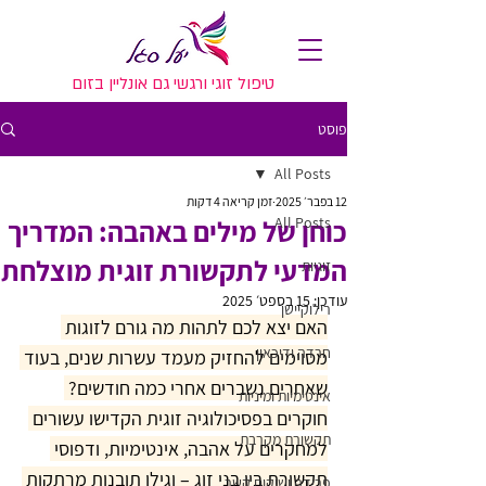
טיפול זוגי ורגשי גם אונליין בזום
פוסט
All Posts
12 בפבר׳ 2025
זמן קריאה 4 דקות
All Posts
כוחן של מילים באהבה: המדריך
המדעי לתקשורת זוגית מוצלחת
זוגיות
עודכן:
15 בספט׳ 2025
רילוקיישן
האם יצא לכם לתהות מה גורם לזוגות 
חרדה ודיכאון
מסוימים להחזיק מעמד עשרות שנים, בעוד 
שאחרים נשברים אחרי כמה חודשים? 
אינטימיות ומיניות
חוקרים בפסיכולוגיה זוגית הקדישו עשורים 
תקשורת מקרבת
למחקרים על אהבה, אינטימיות, ודפוסי 
תקשורת בין בני זוג – וגילו תובנות מרתקות 
פרידה ושיקום קשר