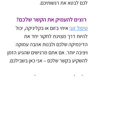
לכם לבטא את רגשותיכם.
 רוצים להעמיק את הקשר שלכם? 
טיפול זוגי
 איתי בזום או בקליניקה, יכול 
להיות דרך מצוינת לחקור יחד את 
הדינמיקה שלכם ולבנות אהבה עמוקה 
ויציבה יותר. אם אתם מרגישים שהגיע הזמן 
להשקיע בקשר שלכם – אני כאן בשבילכם.
שלחו לי הודעה ב
וואטסאפ
 לקביעת שיחת 
היכרות ללא התחייבות!
מאמרים נוספים מומלצים לקריאה
הבעת רגשות בזוגיות - למה זה כל כך 
קשה ולמה אסור לוותר על זה?
כוחן של מילים באהבה: המדריך 